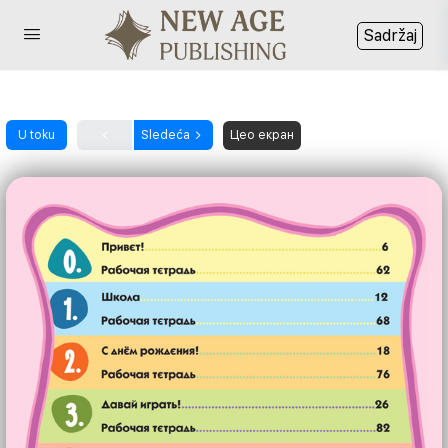
Sledeća
Цео екран
U toku